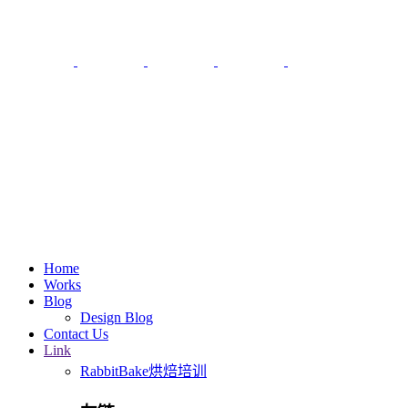
Home
Works
Blog
Design Blog
Contact Us
Link
RabbitBake烘焙培训