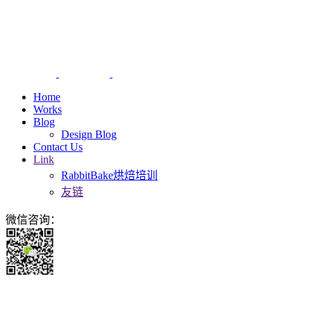
Home
Works
Blog
Design Blog
Contact Us
Link
RabbitBake烘焙培训
友链
微信咨询：