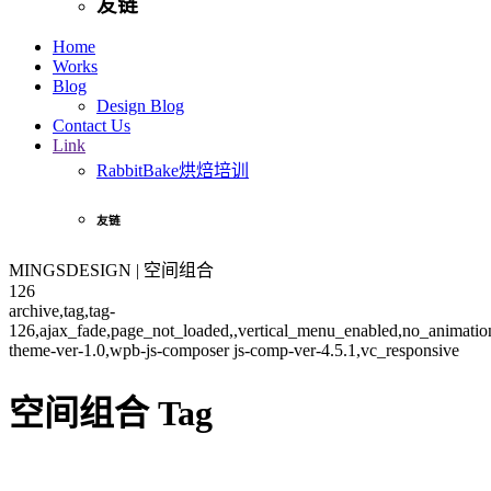
友链
Home
Works
Blog
Design Blog
Contact Us
Link
RabbitBake烘焙培训
友链
MINGSDESIGN | 空间组合
126
archive,tag,tag-
126,ajax_fade,page_not_loaded,,vertical_menu_enabled,no_animati
theme-ver-1.0,wpb-js-composer js-comp-ver-4.5.1,vc_responsive
空间组合 Tag