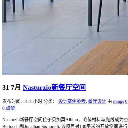
31 7月
Nasturzio新餐厅空间
发布时间: 14:41小时
分类：
设计案例参考
,
餐厅设计
由
mings
0
点赞
Nasturzio新餐厅空间位于贝加莫Albino，毛毡材料与光线成为空
Bertocchi和Jonathan Signorelli. 该项目对130平