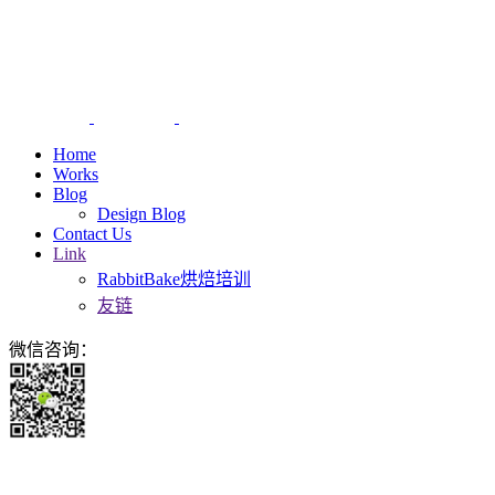
Home
Works
Blog
Design Blog
Contact Us
Link
RabbitBake烘焙培训
友链
微信咨询：