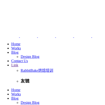
Home
Works
Blog
Design Blog
Contact Us
Link
RabbitBake烘焙培训
友链
Home
Works
Blog
Design Blog