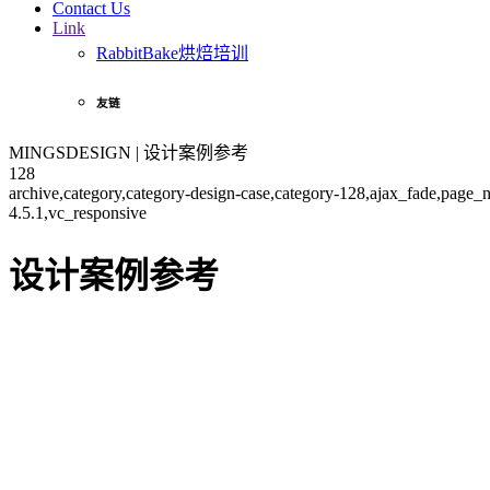
Contact Us
Link
RabbitBake烘焙培训
友链
MINGSDESIGN | 设计案例参考
128
archive,category,category-design-case,category-128,ajax_fade,page
4.5.1,vc_responsive
设计案例参考