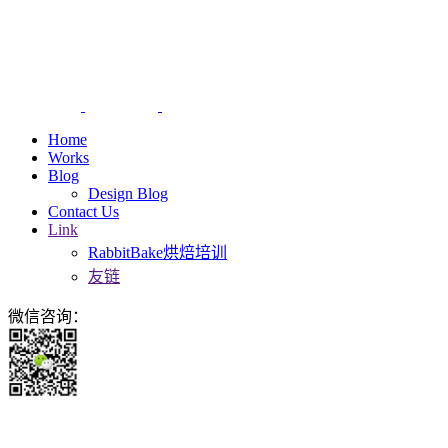
Home
Works
Blog
Design Blog
Contact Us
Link
RabbitBake烘焙培训
友链
微信咨询：