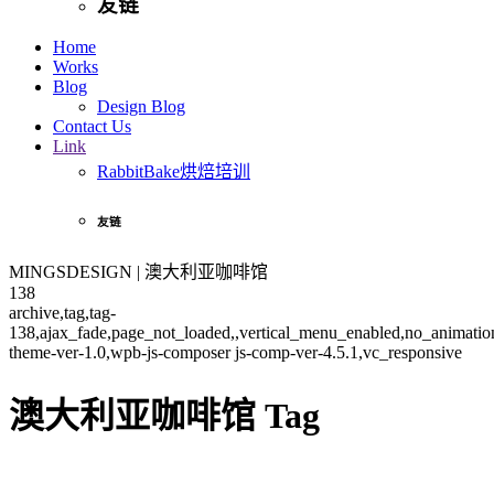
友链
Home
Works
Blog
Design Blog
Contact Us
Link
RabbitBake烘焙培训
友链
MINGSDESIGN | 澳大利亚咖啡馆
138
archive,tag,tag-
138,ajax_fade,page_not_loaded,,vertical_menu_enabled,no_animati
theme-ver-1.0,wpb-js-composer js-comp-ver-4.5.1,vc_responsive
澳大利亚咖啡馆 Tag