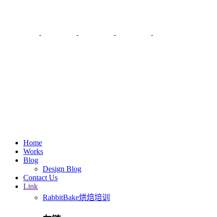
Home
Works
Blog
Design Blog
Contact Us
Link
RabbitBake烘焙培训