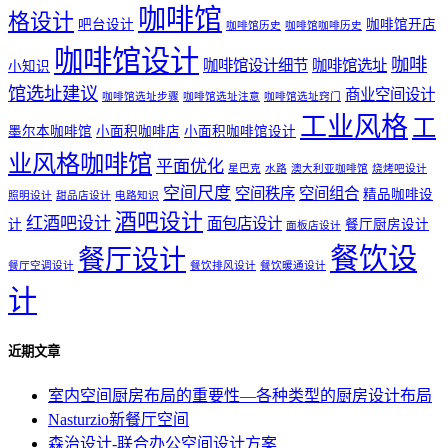
咖啡馆
格设计
吧台设计
咖啡馆开店
咖啡馆历史
咖啡馆咖啡历史
咖啡馆设计
咖啡
咖啡馆设计细节
咖啡馆选址
小知识
馆选址建议
商业空间设计
咖啡馆选址步骤
咖啡馆选址注意
咖啡馆选址窍门
工业风格
工
墨尔本咖啡馆
小面积咖啡店
小面积咖啡馆设计
业风格咖啡馆
平面优化
星巴克
水路
澳大利亚咖啡馆
烧烤吧设计
空间尺度
空间秩序
空间组合
精品咖啡设
照明设计
甜品店设计
电路知识
酒吧设计
红酒吧设计
面包店设计
计
餐厅厨房设计
面板店设计
餐饮设
餐厅设计
餐厅空调设计
餐饮排风设计
餐饮暖通设计
计
近期文章
室内空间厨房布局的重要性—各种类型的厨房设计布局
Nasturzio新餐厅空间
森治设计-联合办公空间设计方案