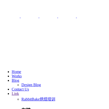
Home
Works
Blog
Design Blog
Contact Us
Link
RabbitBake烘焙培训