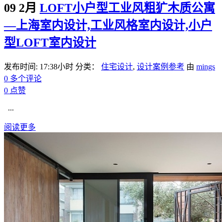
09 2月
LOFT小户型工业风粗犷木质公寓
—上海室内设计,工业风格室内设计,小户
型LOFT室内设计
发布时间: 17:38小时
分类：
住宅设计
,
设计案例参考
由
mings
0 多个评论
0
点赞
...
阅读更多