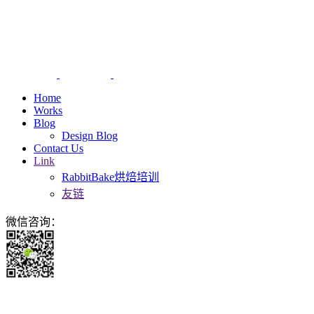
Home
Works
Blog
Design Blog
Contact Us
Link
RabbitBake烘焙培训
友链
微信咨询：