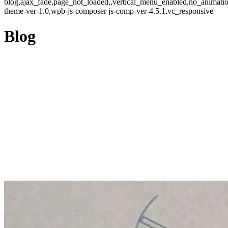
blog,ajax_fade,page_not_loaded,,vertical_menu_enabled,no_animat
theme-ver-1.0,wpb-js-composer js-comp-ver-4.5.1,vc_responsive
Blog