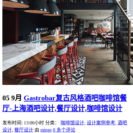
05 9月
Gastrobar复古风格酒吧咖啡馆餐
厅-上海酒吧设计,餐厅设计,咖啡馆设计
发布时间: 13:00小时
分类：
咖啡馆设计
,
设计案例参考
,
酒吧
设计
,
餐厅设计
由
mings
0 多个评论