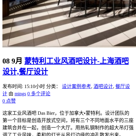
08 9月
蒙特利工业风酒吧设计-上海酒吧
设计,餐厅设计
发布时间: 15:10小时
分类：
设计案例参考
,
酒吧设计
,
餐厅设
计
由
mings
0 多个评论
0
点赞
这家工业风酒吧 Das Bier，位于加拿大•蒙特利。设计团队的
第一个目标是创造开放式空间，将有三个不同地面水平的三座
建筑合并在一起，创造一个大厅。用热轧钢制作的超大吊灯强
调了工业风味，柔和的灯光从吊灯边缘的冲孔散发出来。...