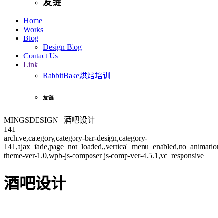
友链
Home
Works
Blog
Design Blog
Contact Us
Link
RabbitBake烘焙培训
友链
MINGSDESIGN | 酒吧设计
141
archive,category,category-bar-design,category-
141,ajax_fade,page_not_loaded,,vertical_menu_enabled,no_animati
theme-ver-1.0,wpb-js-composer js-comp-ver-4.5.1,vc_responsive
酒吧设计