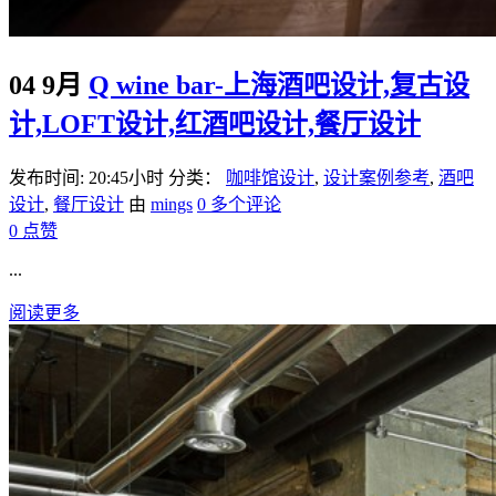
04 9月
Q wine bar-上海酒吧设计,复古设
计,LOFT设计,红酒吧设计,餐厅设计
发布时间: 20:45小时
分类：
咖啡馆设计
,
设计案例参考
,
酒吧
设计
,
餐厅设计
由
mings
0 多个评论
0
点赞
...
阅读更多