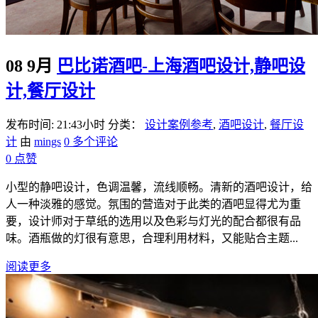
08 9月
巴比诺酒吧-上海酒吧设计,静吧设
计,餐厅设计
发布时间: 21:43小时
分类：
设计案例参考
,
酒吧设计
,
餐厅设
计
由
mings
0 多个评论
0
点赞
小型的静吧设计，色调温馨，流线顺畅。清新的酒吧设计，给
人一种淡雅的感觉。氛围的营造对于此类的酒吧显得尤为重
要，设计师对于草纸的选用以及色彩与灯光的配合都很有品
味。酒瓶做的灯很有意思，合理利用材料，又能贴合主题...
阅读更多