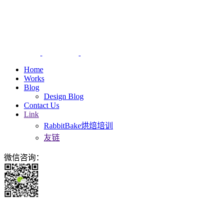
Home
Works
Blog
Design Blog
Contact Us
Link
RabbitBake烘焙培训
友链
微信咨询：