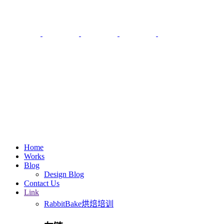
Home
Works
Blog
Design Blog
Contact Us
Link
RabbitBake烘焙培训