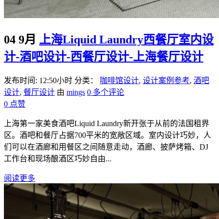
04 9月
上海Liquid Laundry西餐厅室内设
计-酒吧设计-西餐厅设计-上海餐厅设计
发布时间: 12:50小时
分类：
咖啡馆设计
,
设计案例参考
,
酒吧
设计
,
餐厅设计
由
mings
0 多个评论
0
点赞
上海第一家美食酒吧Liquid Laundry新开张于从前的法国租界
区。酒吧和餐厅占据700平米的宽敞区域。室内设计巧妙，人
们可以在酒廊和用餐区之间随意走动，酒廊、披萨烤箱、DJ
工作台和现场酿酒区巧妙自由...
阅读更多