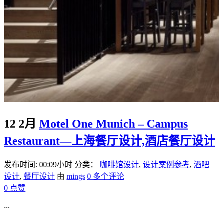
12 2月
Motel One Munich – Campus
Restaurant—上海餐厅设计,酒店餐厅设计
发布时间: 00:09小时
分类：
咖啡馆设计
,
设计案例参考
,
酒吧
设计
,
餐厅设计
由
mings
0 多个评论
0
点赞
...