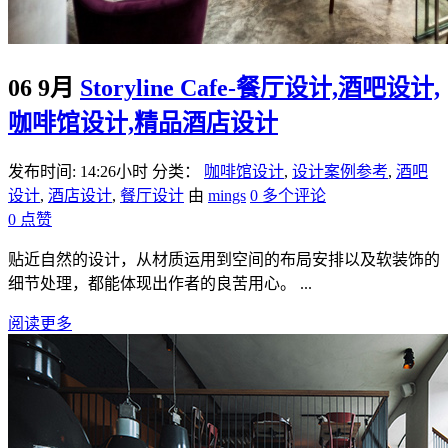
06 9月
Storyline Cafe-餐厅设计,酒吧设计,
咖啡馆设计,精品酒店设计
发布时间: 14:26小时
分类：
咖啡馆设计
,
设计案例参考
,
酒吧
设计
,
酒店设计
,
餐厅设计
由
mings
0 多个评论
0
点赞
贴近自然的设计，从材质运用到空间的布局安排以及软装饰的
细节处理，都能体现出作者的良苦用心。 ...
阅读更多