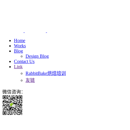
Home
Works
Blog
Design Blog
Contact Us
Link
RabbitBake烘焙培训
友链
微信咨询：