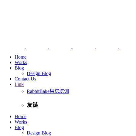
Home
Works
Blog
Design Blog
Contact Us
Link
RabbitBake烘焙培训
友链
Home
Works
Blog
Design Blog