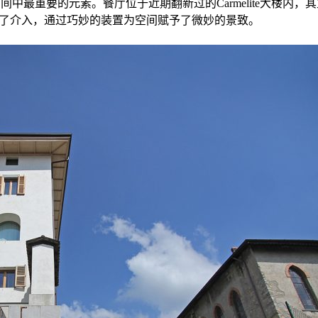
间中最重要的元素。餐厅位于近期翻新过的Carmelite大楼内，其主人是三
平米的开放空间进行了介入，通过巧妙的装置为空间赋予了微妙的景致。