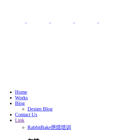
Home
Works
Blog
Design Blog
Contact Us
Link
RabbitBake烘焙培训