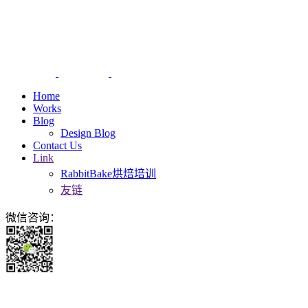
Home
Works
Blog
Design Blog
Contact Us
Link
RabbitBake烘焙培训
友链
微信咨询：