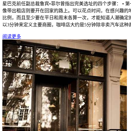
星巴克前任副总裁鲁宾•菲尔曾指出完美选址的四个步骤： •
像带出租店则要开在回家的路上。可以花点时间，在感兴趣的
比例，而且至少要在平日和周末各算一次，才能知道人潮确定
以3分钟来定义主要商圈，咖啡店大约是5分钟除非卖汽车这种高
阅读更多