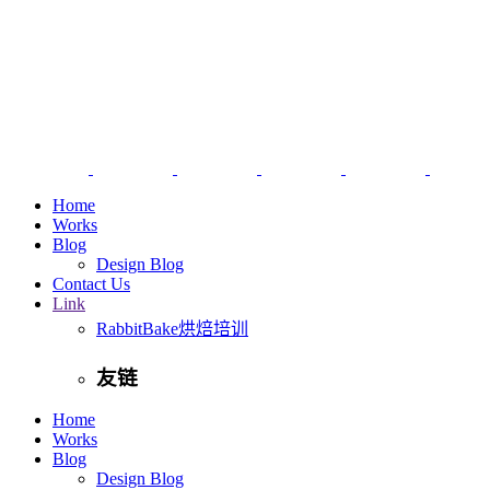
Home
Works
Blog
Design Blog
Contact Us
Link
RabbitBake烘焙培训
友链
Home
Works
Blog
Design Blog