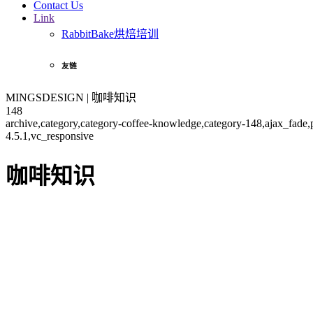
Contact Us
Link
RabbitBake烘焙培训
友链
MINGSDESIGN | 咖啡知识
148
archive,category,category-coffee-knowledge,category-148,ajax_fade
4.5.1,vc_responsive
咖啡知识