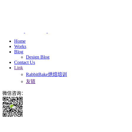
Home
Works
Blog
Design Blog
Contact Us
Link
RabbitBake烘焙培训
友链
微信咨询：