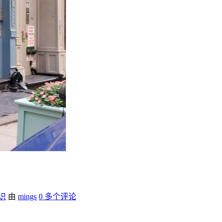
识
由
mings
0 多个评论