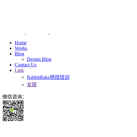
Home
Works
Blog
Design Blog
Contact Us
Link
RabbitBake烘焙培训
友链
微信咨询：