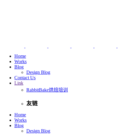
Home
Works
Blog
Design Blog
Contact Us
Link
RabbitBake烘焙培训
友链
Home
Works
Blog
Design Blog