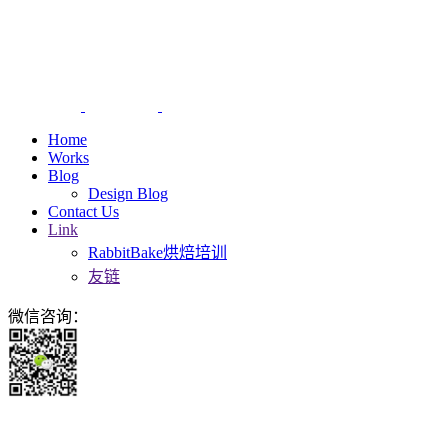
Home
Works
Blog
Design Blog
Contact Us
Link
RabbitBake烘焙培训
友链
微信咨询：