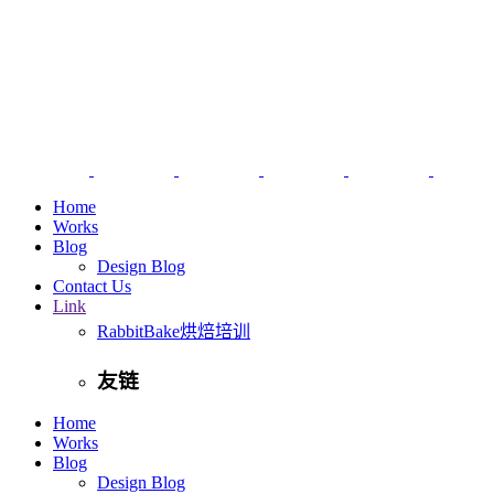
Home
Works
Blog
Design Blog
Contact Us
Link
RabbitBake烘焙培训
友链
Home
Works
Blog
Design Blog