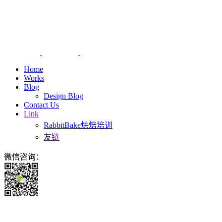
Home
Works
Blog
Design Blog
Contact Us
Link
RabbitBake烘焙培训
友链
微信咨询：