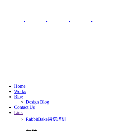
Home
Works
Blog
Design Blog
Contact Us
Link
RabbitBake烘焙培训