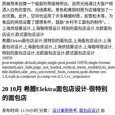
质被用来创建一个临窗的带座椅吧台。自然光线通过大窗户倾
洒入白色的室内，光线柔和。黑色和黄铜材质为店铺增加了一
丝优雅。此外，空间也运用了许多精细材质，如雪松木等，为
食品的烘焙设置了理想条件，鼓励“乡村手工面包的制作”。,
上海烘焙屋设计,上海咖啡馆设计,特别的面包店设计,北欧面包
店设计,欧式面包店设计
希腊Elektra面包店设计,很特别的面包店,上海面包店设计,上海
面包坊设计,上海面包房设计,上海烘焙屋设计,上海咖啡馆设计,
特别的面包店设计,北欧面包店设计,欧式面包店设计
16958
post-template-default,single,single-post,postid-16958,single-format-
standard,ajax_fade,page_not_loaded,,vertical_menu_enabled,no_ani
title-hidden,side_area_uncovered_from_content,qode-theme-ver-
1.0,wpb-js-composer js-comp-ver-4.5.1,vc_responsive
20 10月
希腊Elektra面包店设计-很特别
的面包店
发布时间: 11:59小时
分类：
设计案例参考
,
面包店设计
由