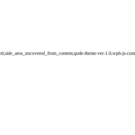
led,side_area_uncovered_from_content,qode-theme-ver-1.0,wpb-js-com