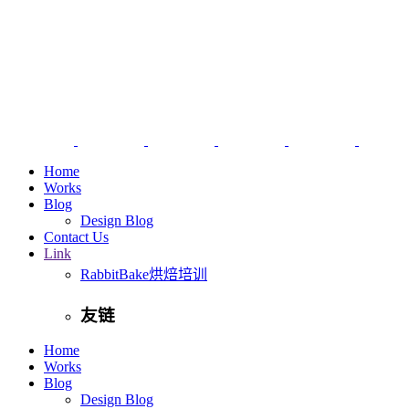
Home
Works
Blog
Design Blog
Contact Us
Link
RabbitBake烘焙培训
友链
Home
Works
Blog
Design Blog