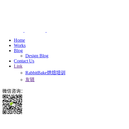
Home
Works
Blog
Design Blog
Contact Us
Link
RabbitBake烘焙培训
友链
微信咨询：