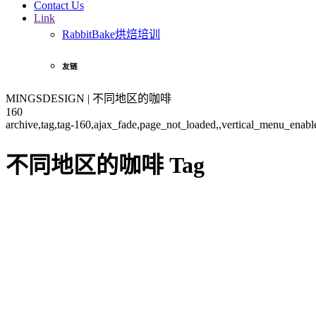
Contact Us
Link
RabbitBake烘焙培训
友链
MINGSDESIGN | 不同地区的咖啡
160
archive,tag,tag-160,ajax_fade,page_not_loaded,,vertical_menu_enab
不同地区的咖啡 Tag