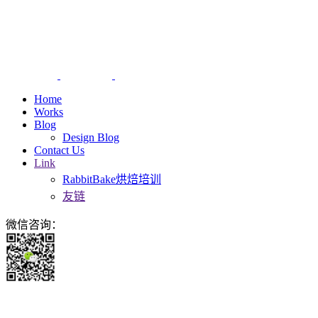
Home
Works
Blog
Design Blog
Contact Us
Link
RabbitBake烘焙培训
友链
微信咨询：