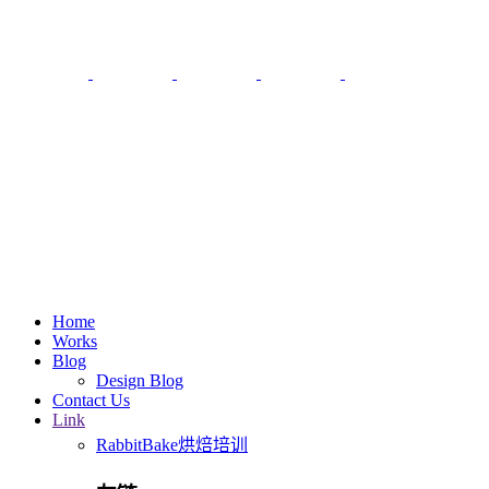
Home
Works
Blog
Design Blog
Contact Us
Link
RabbitBake烘焙培训