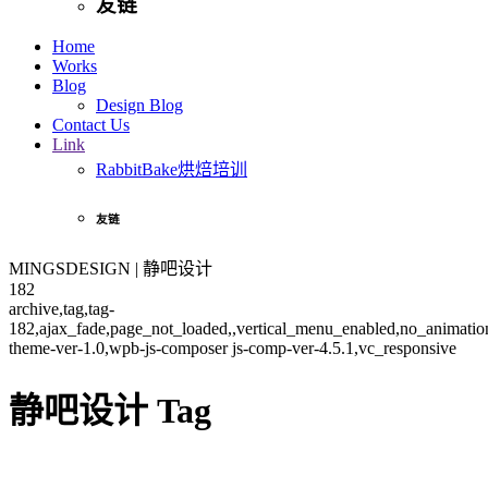
友链
Home
Works
Blog
Design Blog
Contact Us
Link
RabbitBake烘焙培训
友链
MINGSDESIGN | 静吧设计
182
archive,tag,tag-
182,ajax_fade,page_not_loaded,,vertical_menu_enabled,no_animati
theme-ver-1.0,wpb-js-composer js-comp-ver-4.5.1,vc_responsive
静吧设计 Tag