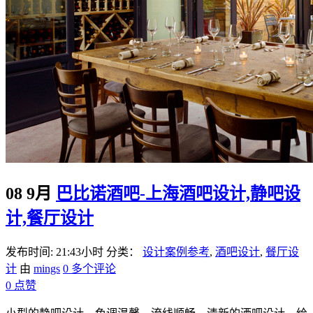
08 9月
巴比诺酒吧-上海酒吧设计,静吧设
计,餐厅设计
发布时间: 21:43小时
分类：
设计案例参考
,
酒吧设计
,
餐厅设
计
由
mings
0 多个评论
0
点赞