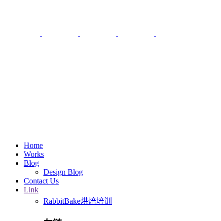
Home
Works
Blog
Design Blog
Contact Us
Link
RabbitBake烘焙培训