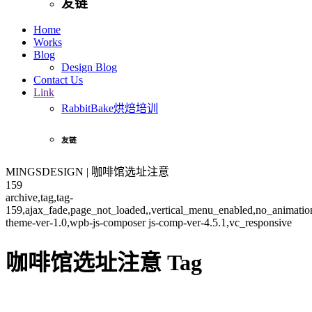
友链
Home
Works
Blog
Design Blog
Contact Us
Link
RabbitBake烘焙培训
友链
MINGSDESIGN | 咖啡馆选址注意
159
archive,tag,tag-
159,ajax_fade,page_not_loaded,,vertical_menu_enabled,no_animati
theme-ver-1.0,wpb-js-composer js-comp-ver-4.5.1,vc_responsive
咖啡馆选址注意 Tag