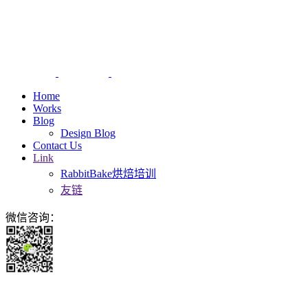
Home
Works
Blog
Design Blog
Contact Us
Link
RabbitBake烘焙培训
友链
微信咨询：