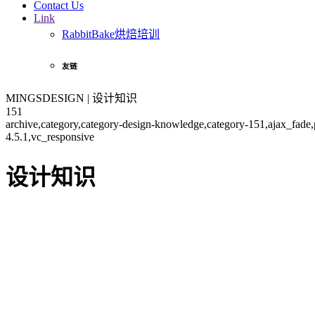
Contact Us
Link
RabbitBake烘焙培训
友链
MINGSDESIGN | 设计知识
151
archive,category,category-design-knowledge,category-151,ajax_fad
4.5.1,vc_responsive
设计知识