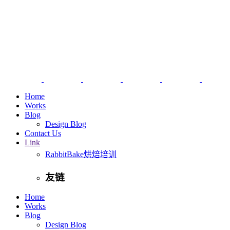
Home
Works
Blog
Design Blog
Contact Us
Link
RabbitBake烘焙培训
友链
Home
Works
Blog
Design Blog