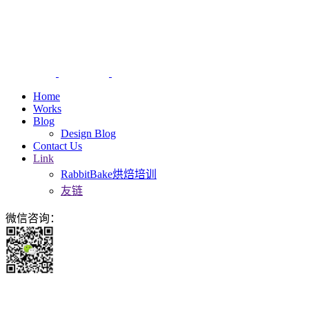
Home
Works
Blog
Design Blog
Contact Us
Link
RabbitBake烘焙培训
友链
微信咨询：