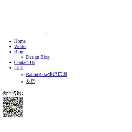
Home
Works
Blog
Design Blog
Contact Us
Link
RabbitBake烘焙培训
友链
微信咨询：