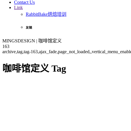
Contact Us
Link
RabbitBake烘焙培训
友链
MINGSDESIGN | 咖啡馆定义
163
archive,tag,tag-163,ajax_fade,page_not_loaded,,vertical_menu_enab
咖啡馆定义 Tag