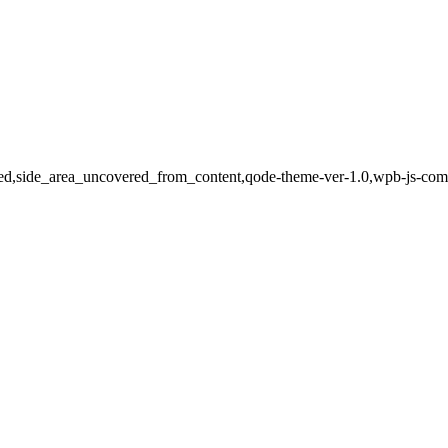
led,side_area_uncovered_from_content,qode-theme-ver-1.0,wpb-js-com