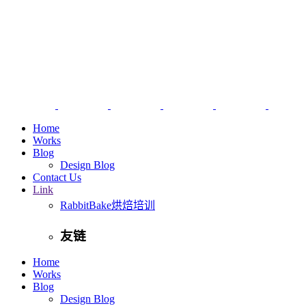
Home
Works
Blog
Design Blog
Contact Us
Link
RabbitBake烘焙培训
友链
Home
Works
Blog
Design Blog