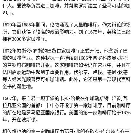
仆人。爱德华负责进口咖啡，并帮助罗斯建立了圣马可巷的咖
啡厅。
1670年至1685年期间，伦敦涌现了大量咖啡厅。作为辩论的场
所，它们获得了较高的政治影响力。到了1675年，英格兰已经
拥有3000多家咖啡厅。
1672年帕斯夸•罗斯的巴黎首家咖啡厅正式开张，他垄断了巴
黎的咖啡产业。这种状况一直持续到1686年普罗科皮奥•库托
的普罗可布咖啡馆开张。这家咖啡馆如今仍在营业中，并且在
法国启蒙运动中起到了重要作用。伏尔泰、卢梭、德尼•狄德
等人经常光顾普罗可布咖啡馆。此外，它还是第一部现代百科
全书的诞生地。
1667年，来自君士坦丁堡的卡拉•哈敏在布加勒斯特（当时瓦
拉几亚公国的首都）市中心开设了第一家咖啡厅，目前咖啡厅
的所在地是罗马尼亚国家银行。美国的第一家咖啡厅始于1676
年，开在波斯顿。
相传维也纳的第一家咖啡厅由耶日•弗朗齐歇克•库尔兹克齐于