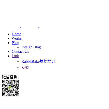
Home
Works
Blog
Design Blog
Contact Us
Link
RabbitBake烘焙培训
友链
微信咨询：