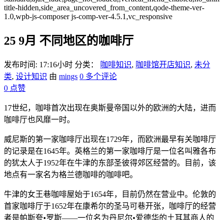
title-hidden,side_area_uncovered_from_content,qode-theme-ver-
1.0,wpb-js-composer js-comp-ver-4.5.1,vc_responsive
25 9月
不同地区的咖啡厅
发布时间: 17:16小时
分类：
咖啡知识
,
咖啡馆开店知识
,
未分
类
,
设计知识
由
mings
0 多个评论
0
点赞
17世纪，咖啡首次出现在奥斯曼帝国以外的欧洲的大陆，进而
咖啡厅也风靡一时。
威尼斯的第一家咖啡厅出现在1729年，而欧洲最早有关咖啡厅
的记录是在1645年。英格兰的第一家咖啡厅是一位名叫雅各布
的犹太人于1952年在牛津的东部圣彼得郊区经营的。目前，该
地点有一家名为格兰德咖啡的咖啡吧。
牛津的女王巷咖啡屋始于1654年，目前仍然在营业中。伦敦的
首家咖啡厅于1652年在康希尔的圣马可巷开张，咖啡厅的经营
者是帕斯夸•罗斯——一位名为丹尼尔•爱德华的土耳其商人的