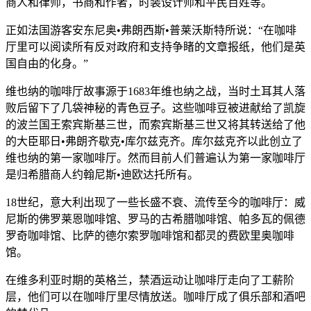
商人和律师，书商和作者，时装设计师和平民百姓等。
正如法国游客安东尼奥•弗朗西斯•普莱沃斯特所说：“在咖啡
厅里可以阅读所有反对政府和支持争睹的文章报纸，他们是英
国自由的化身。”
维也纳的咖啡厅故事源于1683年维也纳之战，当时土耳其人落
败后留下了几袋神秘的青色豆子。这些咖啡豆被进献给了凯旋
的波兰国王索宾斯基三世，而索宾斯基三世又将其转送给了他
的大臣耶日•弗朗齐歇克•库尔兹克齐。库尔兹克齐以此创立了
维也纳的第一家咖啡厅。然而目前人们普遍认为第一家咖啡厅
是归希腊商人约翰尼斯•迪欧达托所有。
18世纪，意大利出现了一些长盛不衰、流传至今的咖啡厅：威
尼斯的佛罗莱恩咖啡馆、罗马的古希腊咖啡馆、帕多瓦的佩德
罗奇咖啡馆、比萨的德尔索罗咖啡馆和都灵的费欧里奥咖啡
馆。
在维多利亚时期的英格兰，禁酒运动让咖啡厅走向了工薪阶
层，他们可以在咖啡厅里尽情放送。咖啡厅成了俱乐部和酒吧