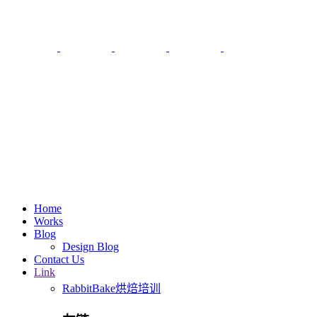
Home
Works
Blog
Design Blog
Contact Us
Link
RabbitBake烘焙培训