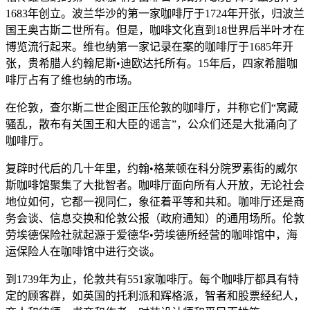
1683年创立。波兰华沙的第一家咖啡厅于1724年开张，归波兰
国王奥古斯二世所有。但是，咖啡文化直到18世界后半叶才在
博览流行起来。维也纳第一家记录在案的咖啡厅于1685年开
张，贵希腊人约翰尼斯•迪欧达托所有。15年后，四家希腊咖
啡厅占有了维也纳的市场。
在伦敦，查尔斯二世企图正压伦敦的咖啡厅，并称它们“窝藏
骚乱，散布有关国王和大臣的谣言”，公众们还是大批涌向了
咖啡厅。
复辟时代后的几十年里，约翰•格莱顿在科分院罗素街的威尔
斯咖啡馆聚集了大批智者。咖啡厅面向所有人开放，无论社会
地位如何，它都一视同仁，象征着平等和共和。咖啡厅还是商
务会谈、信息交换和伦敦公报（政府通知）的通用场所。伦敦
劳埃德保险社就起源于爱德华•劳埃德所经营的咖啡馆中，海
运保险人在咖啡馆中进行交谈。
到1739年为止，伦敦共有551家咖啡厅。每个咖啡厅都具有特
定的顾客群，如英国的托利派和辉格派，智者和股票经纪人，