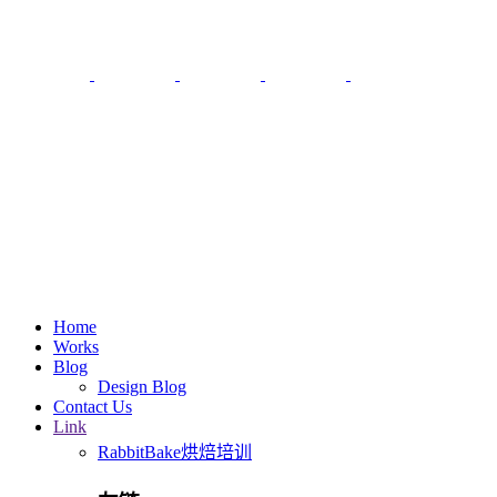
Home
Works
Blog
Design Blog
Contact Us
Link
RabbitBake烘焙培训