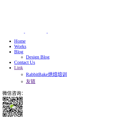
Home
Works
Blog
Design Blog
Contact Us
Link
RabbitBake烘焙培训
友链
微信咨询：