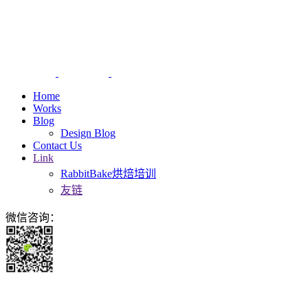
Home
Works
Blog
Design Blog
Contact Us
Link
RabbitBake烘焙培训
友链
微信咨询：