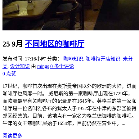
25 9月
不同地区的咖啡厅
发布时间: 17:16小时
分类：
咖啡知识
,
咖啡馆开店知识
,
未分
类
,
设计知识
由
mings
0 多个评论
0
点赞
17世纪，咖啡首次出现在奥斯曼帝国以外的欧洲的大陆，进而
咖啡厅也风靡一时。 威尼斯的第一家咖啡厅出现在1729年，
而欧洲最早有关咖啡厅的记录是在1645年。英格兰的第一家咖
啡厅是一位名叫雅各布的犹太人于1952年在牛津的东部圣彼得
郊区经营的。目前，该地点有一家名为格兰德咖啡的咖啡吧。
牛津的女王巷咖啡屋始于1654年，目前仍然在营业中。...
阅读更多