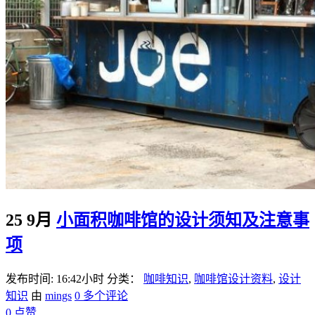
25 9月
小面积咖啡馆的设计须知及注意事
项
发布时间: 16:42小时
分类：
咖啡知识
,
咖啡馆设计资料
,
设计
知识
由
mings
0 多个评论
0
点赞