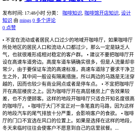
发布时间: 17:48小时
分类：
咖啡知识
,
咖啡馆开店知识
,
设计
知识
由
mings
0 多个评论
0
点赞
• 不宜在流动或者居民人口过少的地域开咖啡厅，如果咖啡厅
所处地区的居民人口和流动人口都过少，那么一定是缺乏人
气，也就很难形成相对稳定的客户群。 • 建议不要把咖啡厅开
设在高速车道旁边。高度车道车辆确实很多，但是人流量却非
常少，由于要保证车流的高速标准，高速车道除了要求干净卫
生之外，其中间一般设有隔离措施，所以两边的马路是无法穿
越的，因而也较少有商业网点或者是停车点。 • 不宜把咖啡厅
开在高层楼房之上。因为咖啡厅开在高层楼房上广告效果较
差，也不方便顾客。这样的地段开咖啡厅只适合开知名度很高
的咖啡厅。 • 咖啡厅大门不宜正对一条笔直的马路，因为这样
的地段汽车的尾气排放十分严重，会影响客户的食欲。 • 咖啡
厅的门口不宜选在风口的位置上。如果是选择在这样的地段，
冬天来临时往往会使客户不愿意到自己的店里就餐。...