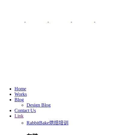
Home
Works
Blog
Design Blog
Contact Us
Link
RabbitBake烘焙培训