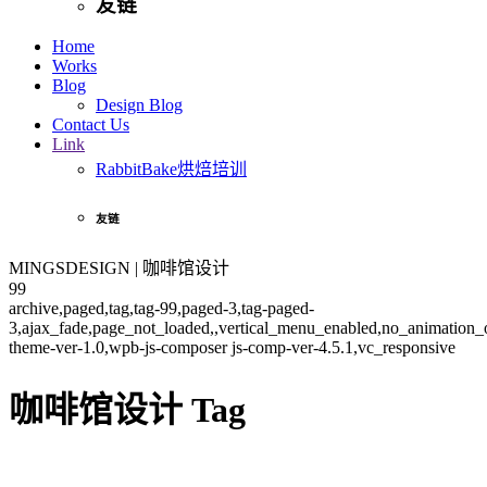
友链
Home
Works
Blog
Design Blog
Contact Us
Link
RabbitBake烘焙培训
友链
MINGSDESIGN | 咖啡馆设计
99
archive,paged,tag,tag-99,paged-3,tag-paged-
3,ajax_fade,page_not_loaded,,vertical_menu_enabled,no_animation
theme-ver-1.0,wpb-js-composer js-comp-ver-4.5.1,vc_responsive
咖啡馆设计 Tag